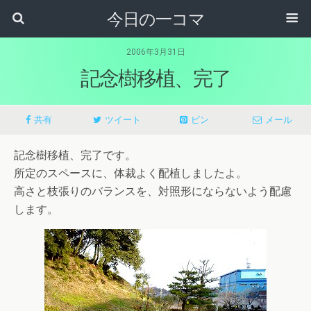
今日の一コマ
2006年3月31日
記念樹移植、完了
共有
ツイート
ピン
メール
記念樹移植、完了です。
所定のスペースに、体裁よく配植しましたよ。
高さと枝張りのバランスを、対照形にならないよう配慮
します。