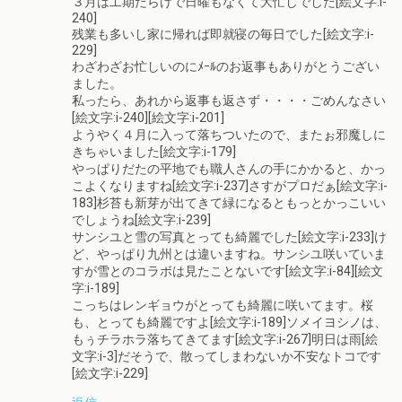
３月は工期だらけで日曜もなくて大忙しでした[絵文字:i-
240]
残業も多いし家に帰れば即就寝の毎日でした[絵文字:i-
229]
わざわざお忙しいのにﾒｰﾙのお返事もありがとうござい
ました。
私ったら、あれから返事も返さず・・・・ごめんなさい
[絵文字:i-240][絵文字:i-201]
ようやく４月に入って落ちついたので、またぉ邪魔しに
きちゃいました[絵文字:i-179]
やっぱりだたの平地でも職人さんの手にかかると、かっ
こよくなりますね[絵文字:i-237]さすがプロだぁ[絵文字:i-
183]杉苔も新芽が出てきて緑になるともっとかっこいい
でしょうね[絵文字:i-239]
サンシユと雪の写真とっても綺麗でした[絵文字:i-233]け
ど、やっぱり九州とは違いますね。サンシユ咲いていま
すが雪とのコラボは見たことないです[絵文字:i-84][絵文
字:i-189]
こっちはレンギョウがとっても綺麗に咲いてます。桜
も、とっても綺麗ですよ[絵文字:i-189]ソメイヨシノは、
もぅチラホラ落ちてきてます[絵文字:i-267]明日は雨[絵
文字:i-3]だそうで、散ってしまわないか不安なトコです
[絵文字:i-229]