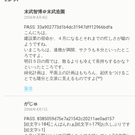
末武智博＠末武造園
2006年4月4日
PASS: 33a902773d1b4dc31947dff12966bdfa
こんにちは。
建設業の宿命か、４月になるとそれまでの忙しさが嘘の
ようですね。
いまこちらは、連翹が満開、サクラも８分といったとこ
ろですよ。
明日５日の雨では、散るよりも冷えて長持ちするかな？
といったところです。
緑化計画は、平面上の計画はもちろん、起伏をつけるこ
とでも随分と立派に見えるものですよ(^^)
返信
がじゅ
2006年4月1日
PASS: 8385059d75e7a21542c20211ae0ad157
[絵文字:i-184]こんばんわぁ[絵文字:i-179]お久しぶりです
[絵文字:i-1]