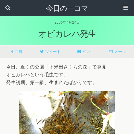
今日の一コマ
2006年4月24日
オビカレハ発生
共有
ツイート
ピン
メール
今日、近くの公園「下米田さくらの森」で発見。
オビカレハという毛虫です。
発生初期、第一齢、生まれたばかりです。