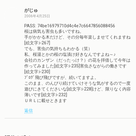
がじゅ
2006年4月25日
PASS: 74be16979710d4c4e7c6647856088456
桜は病気も害虫も多いですね。
手がかかる木だけど、その分毎年楽しませてくれますね
[絵文字:i-267]
でも、害虫の気持ちもわかる（笑）
私、桜湯とかの桜の塩漬け好きなんですよね～♪
会社のカンザン（だったっけ？）の花を拝借して今年は
作ってみました[絵文字:i-235]害虫さながらの働きです
[絵文字:i-230]
ﾌﾞﾛｸﾞ飛び飛びですが、続いてますよ。
このまま、のんびり続けていけそうな気がするので一度
遊びにきてくださいな[絵文字:i-228]けど、限りなく内容
薄いです[絵文字:i-232]
ＵＲＬに載せときます
返信